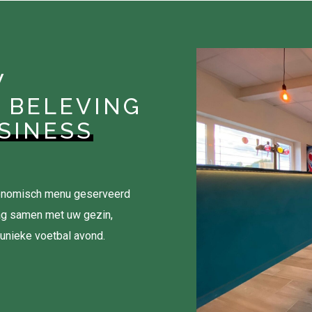
W
 BELEVING
SINESS
tronomisch menu geserveerd
ag samen met uw gezin,
 unieke voetbal avond.