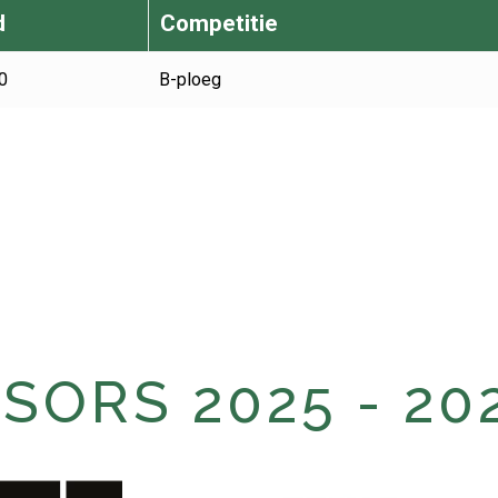
d
Competitie
0
B-ploeg
ORS 2025 - 20