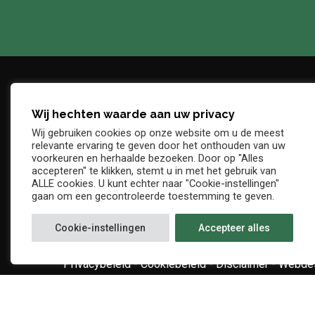
Wij hechten waarde aan uw privacy
Adres
Telefo
Wij gebruiken cookies op onze website om u de meest
Denderstraat, z/n
+32 54 
relevante ervaring te geven door het onthouden van uw
E-mail
voorkeuren en herhaalde bezoeken. Door op "Alles
9402 Ninove
accepteren" te klikken, stemt u in met het gebruik van
info@kv
ALLE cookies. U kunt echter naar "Cookie-instellingen"
gaan om een gecontroleerde toestemming te geven.
Cookie-instellingen
Accepteer alles
Privacybeleid
-
Cookiebeleid
-
Disclaimer
-
Webdes