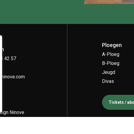
Ploegen
on
A-Ploeg
33 42 57
B-Ploeg
Jeugd
kninove.com
Divas
Tickets / a
ign Ninove