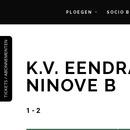
PLOEGEN
SOCIO 
Skip
to
TICKETS / ABONNEMENTEN
main
content
K.V. EEND
NINOVE B
1 - 2