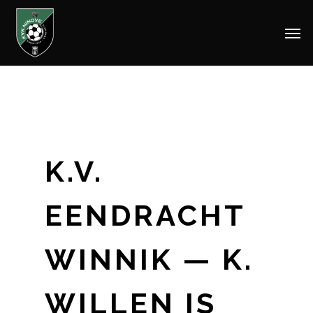
Men
Skip
to
main
content
K.V.
EENDRACHT
WINNIK — K.
WILLEN IS