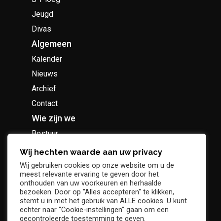
Jeugd
Divas
Algemeen
Kalender
Nieuws
Archief
Contact
Wie zijn we
Bestuur
Geschiedenis
Wij hechten waarde aan uw privacy
Supportersclub
Wij gebruiken cookies op onze website om u de
meest relevante ervaring te geven door het
Socio Business Club
onthouden van uw voorkeuren en herhaalde
bezoeken. Door op "Alles accepteren" te klikken,
stemt u in met het gebruik van ALLE cookies. U kunt
echter naar "Cookie-instellingen" gaan om een
gecontroleerde toestemming te geven.