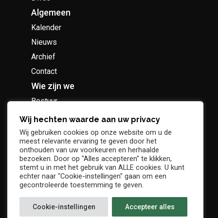
Algemeen
Kalender
Nieuws
Archief
Contact
Wie zijn we
Bestuur
Geschiedenis
Wij hechten waarde aan uw privacy
Supportersclub
Wij gebruiken cookies op onze website om u de
meest relevante ervaring te geven door het
Socio Business Club
onthouden van uw voorkeuren en herhaalde
bezoeken. Door op "Alles accepteren" te klikken,
stemt u in met het gebruik van ALLE cookies. U kunt
echter naar "Cookie-instellingen" gaan om een
gecontroleerde toestemming te geven.
Tickets / abonnementen
Cookie-instellingen
Accepteer alles