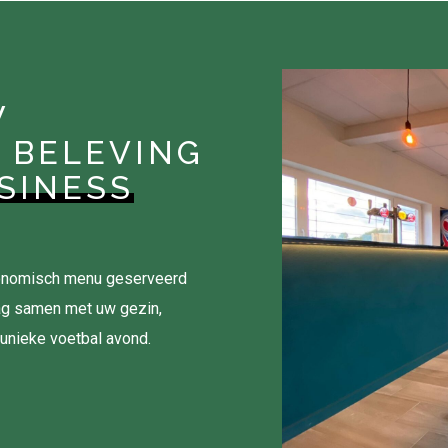
W
 BELEVING
SINESS
tronomisch menu geserveerd
ag samen met uw gezin,
 unieke voetbal avond.