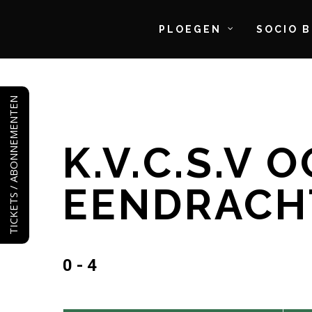
PLOEGEN
SOCIO 
Skip
to
TICKETS / ABONNEMENTEN
main
content
K.V.C.S.V 
EENDRACH
0 - 4