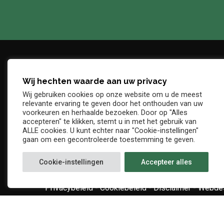
Wij hechten waarde aan uw privacy
Adres
Telefo
Wij gebruiken cookies op onze website om u de meest
Denderstraat, z/n
+32 54 
relevante ervaring te geven door het onthouden van uw
E-mail
voorkeuren en herhaalde bezoeken. Door op "Alles
9402 Ninove
accepteren" te klikken, stemt u in met het gebruik van
info@kv
ALLE cookies. U kunt echter naar "Cookie-instellingen"
gaan om een gecontroleerde toestemming te geven.
Cookie-instellingen
Accepteer alles
Privacybeleid
-
Cookiebeleid
-
Disclaimer
-
Webdes