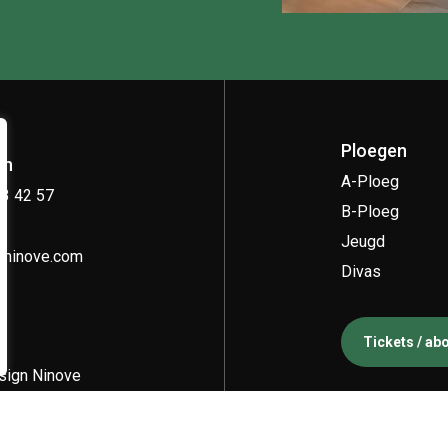
Ploegen
on
A-Ploeg
33 42 57
B-Ploeg
Jeugd
kninove.com
Divas
Tickets / a
ign Ninove