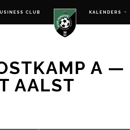
BUSINESS CLUB
KALENDERS
OOSTKAMP A — 
T AALST