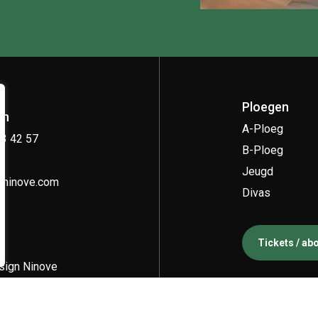
Ploegen
on
A-Ploeg
33 42 57
B-Ploeg
Jeugd
kninove.com
Divas
Tickets / a
ign Ninove