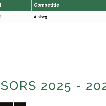
d
Competitie
1
A-ploeg
ORS 2025 - 20