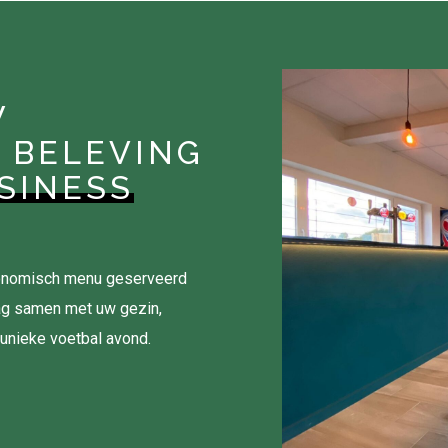
W
 BELEVING
SINESS
tronomisch menu geserveerd
ag samen met uw gezin,
 unieke voetbal avond.