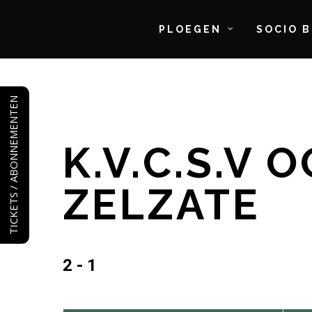
PLOEGEN
SOCIO 
Skip
to
TICKETS / ABONNEMENTEN
main
content
K.V.C.S.V 
ZELZATE
2 - 1