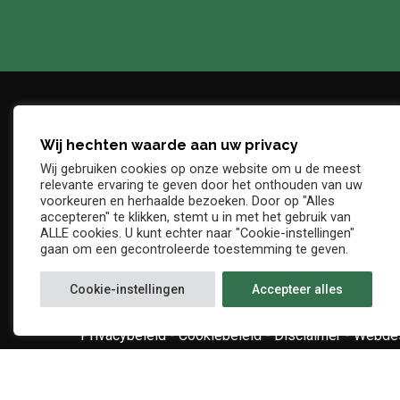
Wij hechten waarde aan uw privacy
Adres
Telefo
Wij gebruiken cookies op onze website om u de meest
Denderstraat, z/n
+32 54 
relevante ervaring te geven door het onthouden van uw
E-mail
voorkeuren en herhaalde bezoeken. Door op "Alles
9402 Ninove
accepteren" te klikken, stemt u in met het gebruik van
info@kv
ALLE cookies. U kunt echter naar "Cookie-instellingen"
gaan om een gecontroleerde toestemming te geven.
Cookie-instellingen
Accepteer alles
Privacybeleid
-
Cookiebeleid
-
Disclaimer
-
Webdes