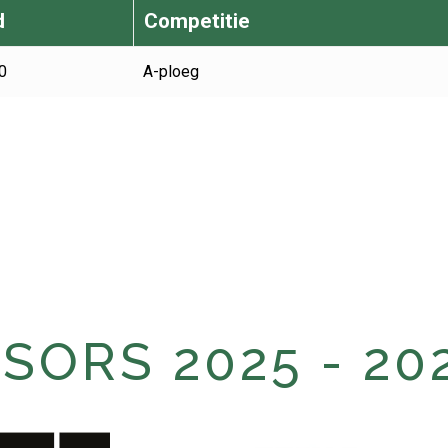
d
Competitie
0
A-ploeg
ORS 2025 - 20