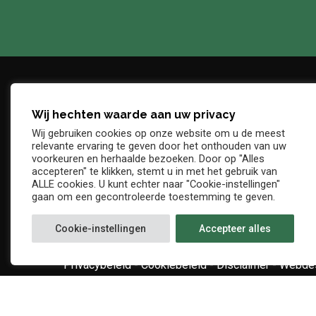
Wij hechten waarde aan uw privacy
Adres
Telefo
Wij gebruiken cookies op onze website om u de meest
Denderstraat, z/n
+32 54 
relevante ervaring te geven door het onthouden van uw
E-mail
voorkeuren en herhaalde bezoeken. Door op "Alles
9402 Ninove
accepteren" te klikken, stemt u in met het gebruik van
info@kv
ALLE cookies. U kunt echter naar "Cookie-instellingen"
gaan om een gecontroleerde toestemming te geven.
Cookie-instellingen
Accepteer alles
Privacybeleid
-
Cookiebeleid
-
Disclaimer
-
Webdes