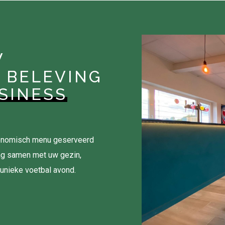
W
 BELEVING
SINESS
tronomisch menu geserveerd
ag samen met uw gezin,
 unieke voetbal avond.