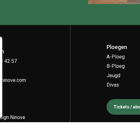
Ploegen
on
A-Ploeg
33 42 57
B-Ploeg
Jeugd
kninove.com
Divas
Tickets / a
ign Ninove