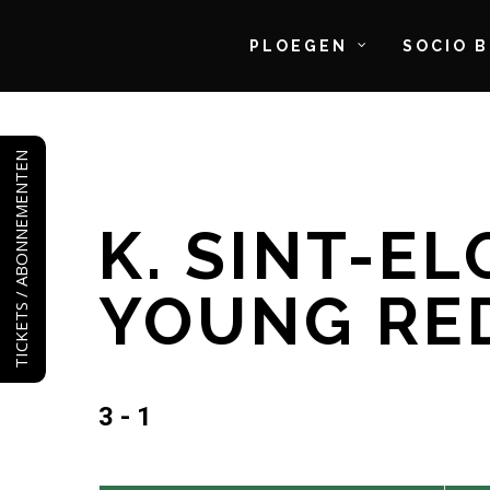
PLOEGEN
SOCIO 
Skip
to
TICKETS / ABONNEMENTEN
main
content
K. SINT-E
YOUNG RE
3 - 1