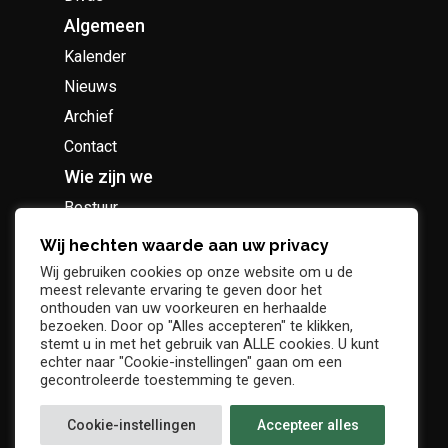
Algemeen
Kalender
Nieuws
Archief
Contact
Wie zijn we
Bestuur
Geschiedenis
Wij hechten waarde aan uw privacy
Supportersclub
Wij gebruiken cookies op onze website om u de
meest relevante ervaring te geven door het
Socio Business Club
onthouden van uw voorkeuren en herhaalde
bezoeken. Door op "Alles accepteren" te klikken,
stemt u in met het gebruik van ALLE cookies. U kunt
echter naar "Cookie-instellingen" gaan om een
gecontroleerde toestemming te geven.
Tickets / abonnementen
Cookie-instellingen
Accepteer alles