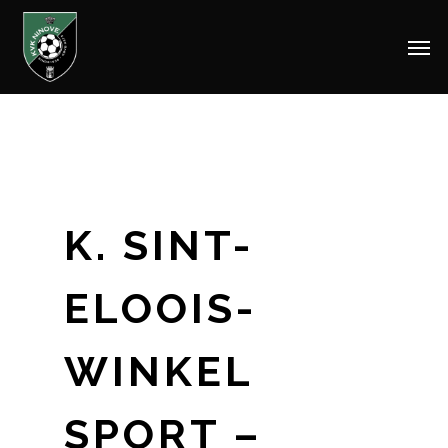
Men
Skip
to
main
content
K. SINT-
ELOOIS-
WINKEL
SPORT –