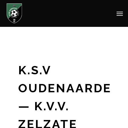
Men
Skip
to
main
content
K.S.V
OUDENAARDE
— K.V.V.
ZELZATE