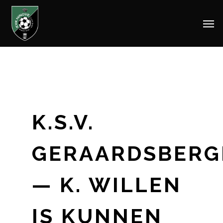
Men
Skip
to
main
content
K.S.V.
GERAARDSBERG
— K. WILLEN
IS KUNNEN