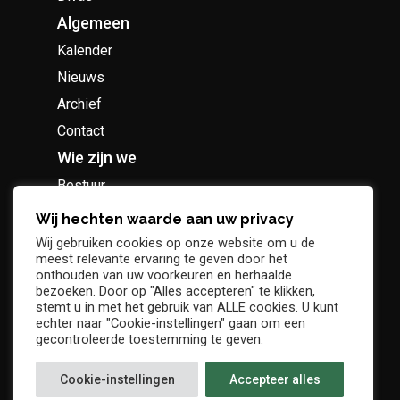
Algemeen
Kalender
Nieuws
Archief
Contact
Wie zijn we
Bestuur
Geschiedenis
Wij hechten waarde aan uw privacy
Supportersclub
Wij gebruiken cookies op onze website om u de
meest relevante ervaring te geven door het
Socio Business Club
onthouden van uw voorkeuren en herhaalde
bezoeken. Door op "Alles accepteren" te klikken,
stemt u in met het gebruik van ALLE cookies. U kunt
echter naar "Cookie-instellingen" gaan om een
gecontroleerde toestemming te geven.
Tickets / abonnementen
Cookie-instellingen
Accepteer alles