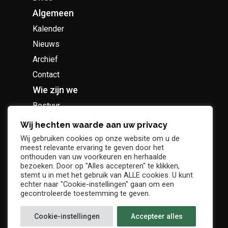
Algemeen
Kalender
Nieuws
Archief
Contact
Wie zijn we
Bestuur
Geschiedenis
Wij hechten waarde aan uw privacy
Supportersclub
Wij gebruiken cookies op onze website om u de
meest relevante ervaring te geven door het
Socio Business Club
onthouden van uw voorkeuren en herhaalde
bezoeken. Door op "Alles accepteren" te klikken,
stemt u in met het gebruik van ALLE cookies. U kunt
echter naar "Cookie-instellingen" gaan om een
gecontroleerde toestemming te geven.
Tickets / abonnementen
Cookie-instellingen
Accepteer alles