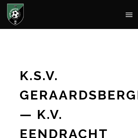
Men
Skip
to
main
content
K.S.V.
GERAARDSBERG
— K.V.
EENDRACHT