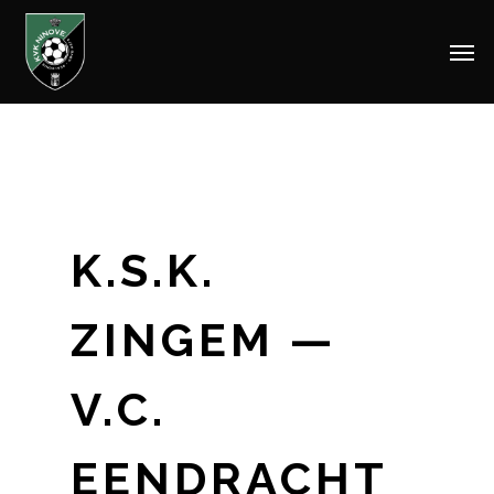
Men
Skip
to
main
content
K.S.K.
ZINGEM —
V.C.
EENDRACHT