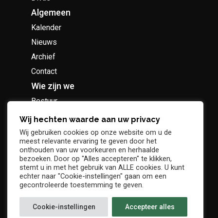
Algemeen
Kalender
Nieuws
Archief
Contact
Wie zijn we
Bestuur
Geschiedenis
Wij hechten waarde aan uw privacy
Supportersclub
Wij gebruiken cookies op onze website om u de
meest relevante ervaring te geven door het
Socio Business Club
onthouden van uw voorkeuren en herhaalde
bezoeken. Door op "Alles accepteren" te klikken,
stemt u in met het gebruik van ALLE cookies. U kunt
echter naar "Cookie-instellingen" gaan om een
gecontroleerde toestemming te geven.
Tickets / abonnementen
Cookie-instellingen
Accepteer alles