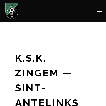
Men
Skip
to
main
content
K.S.K.
ZINGEM —
SINT-
ANTELINKS