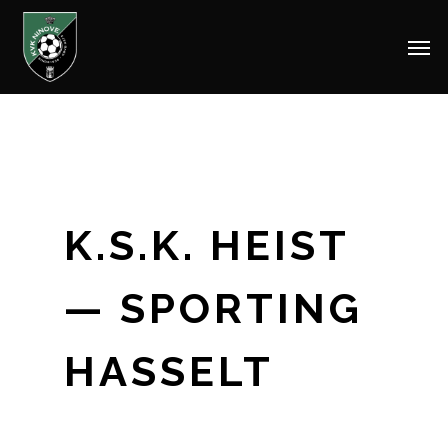
Men
Skip
to
main
content
K.S.K. HEIST
— SPORTING
HASSELT