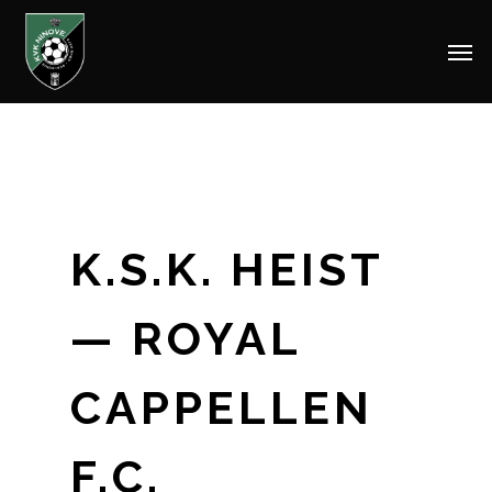
Men
Skip
to
main
content
K.S.K. HEIST
— ROYAL
CAPPELLEN
F.C.