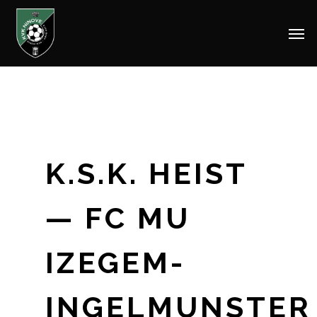
Men
Skip
to
main
content
K.S.K. HEIST
— FC MU
IZEGEM-
INGELMUNSTER