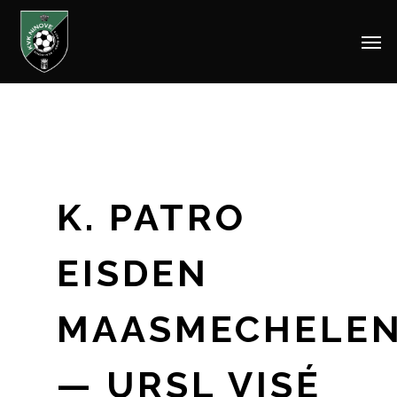
Men
Skip
to
main
content
K. PATRO
EISDEN
MAASMECHELE
— URSL VISÉ