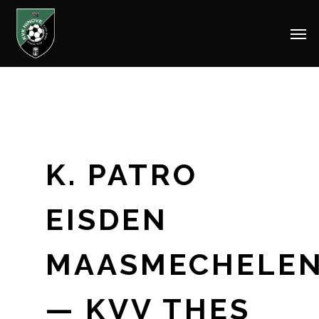
Men
Skip
to
main
content
K. PATRO
EISDEN
MAASMECHELE
— KVV THES