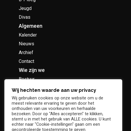
Jeugd
Divas
Algemeen
Kalender
Nieuws
Archief
Contact
Wie zijn we
Bestuur
Geschiedenis
Wij hechten waarde aan uw privacy
Supportersclub
Wij gebruiken cookies op onze website om u de
meest relevante ervaring te geven door het
Socio Business Club
onthouden van uw voorkeuren en herhaalde
bezoeken. Door op "Alles accepteren" te klikken,
stemt u in met het gebruik van ALLE cookies. U kunt
echter naar "Cookie-instellingen" gaan om een
gecontroleerde toestemming te geven.