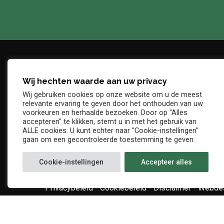
Wij hechten waarde aan uw privacy
Adres
Telefo
Wij gebruiken cookies op onze website om u de meest
Denderstraat, z/n
+32 54 
relevante ervaring te geven door het onthouden van uw
E-mail
voorkeuren en herhaalde bezoeken. Door op "Alles
9402 Ninove
accepteren" te klikken, stemt u in met het gebruik van
info@kv
ALLE cookies. U kunt echter naar "Cookie-instellingen"
gaan om een gecontroleerde toestemming te geven.
Cookie-instellingen
Accepteer alles
Privacybeleid
-
Cookiebeleid
-
Disclaimer
-
Webdes