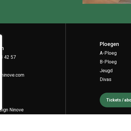
Ploegen
on
A-Ploeg
33 42 57
B-Ploeg
Jeugd
kninove.com
Divas
Tickets / a
ign Ninove