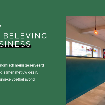
W
 BELEVING
SINESS
tronomisch menu geserveerd
ag samen met uw gezin,
 unieke voetbal avond.