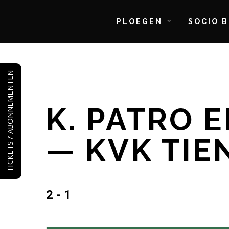
PLOEGEN
SOCIO 
Skip
to
TICKETS / ABONNEMENTEN
main
content
K. PATRO 
— KVK TIE
2 - 1