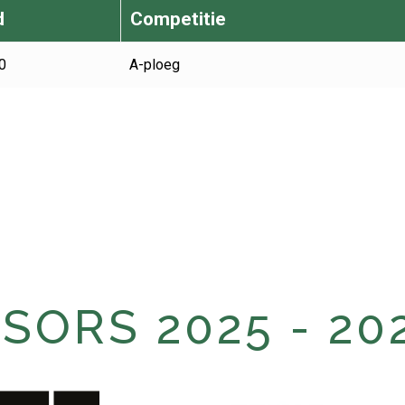
d
Competitie
0
A-ploeg
ORS 2025 - 20