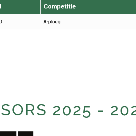
d
Competitie
0
A-ploeg
ORS 2025 - 20