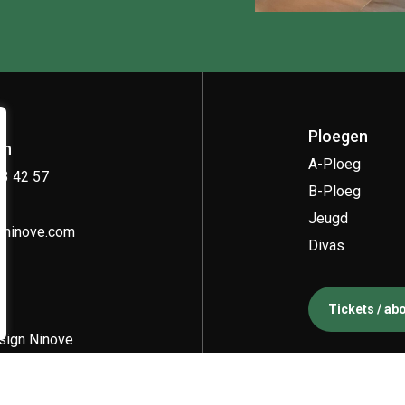
Ploegen
on
A-Ploeg
33 42 57
B-Ploeg
Jeugd
kninove.com
Divas
Tickets / a
ign Ninove