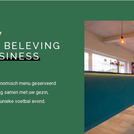
W
 BELEVING
SINESS
tronomisch menu geserveerd
ag samen met uw gezin,
 unieke voetbal avond.