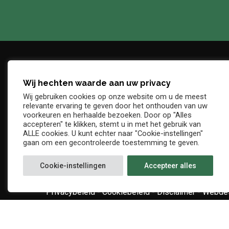
Wij hechten waarde aan uw privacy
Adres
Telefo
Wij gebruiken cookies op onze website om u de meest
Denderstraat, z/n
+32 54 
relevante ervaring te geven door het onthouden van uw
E-mail
voorkeuren en herhaalde bezoeken. Door op "Alles
9402 Ninove
accepteren" te klikken, stemt u in met het gebruik van
info@kv
ALLE cookies. U kunt echter naar "Cookie-instellingen"
gaan om een gecontroleerde toestemming te geven.
Cookie-instellingen
Accepteer alles
Privacybeleid
-
Cookiebeleid
-
Disclaimer
-
Webdes