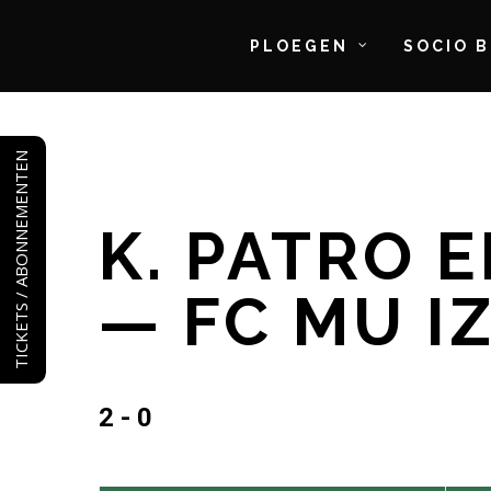
PLOEGEN
SOCIO 
Skip
to
TICKETS / ABONNEMENTEN
main
content
K. PATRO 
— FC MU 
2 - 0