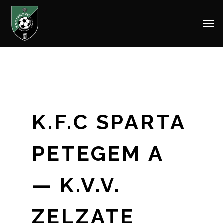
Men
Skip
to
main
content
K.F.C SPARTA
PETEGEM A
— K.V.V.
ZELZATE