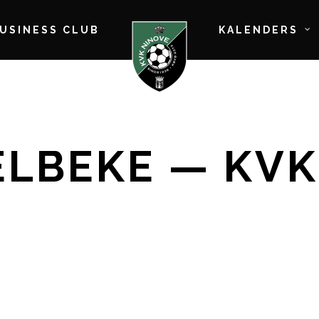
BUSINESS CLUB
KALENDERS
RELBEKE — KV