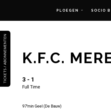
PLOEGEN
SOCIO 
Skip
to
TICKETS / ABONNEMENTEN
main
content
K.F.C. ME
3 - 1
Full Time
97'min Geel (De Bauw)