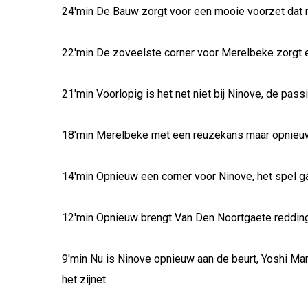
24'min De Bauw zorgt voor een mooie voorzet dat n
22'min De zoveelste corner voor Merelbeke zorgt ev
21'min Voorlopig is het net niet bij Ninove, de pa
18'min Merelbeke met een reuzekans maar opnieuw
14'min Opnieuw een corner voor Ninove, het spel g
12'min Opnieuw brengt Van Den Noortgaete redding 
9'min Nu is Ninove opnieuw aan de beurt, Yoshi Ma
het zijnet