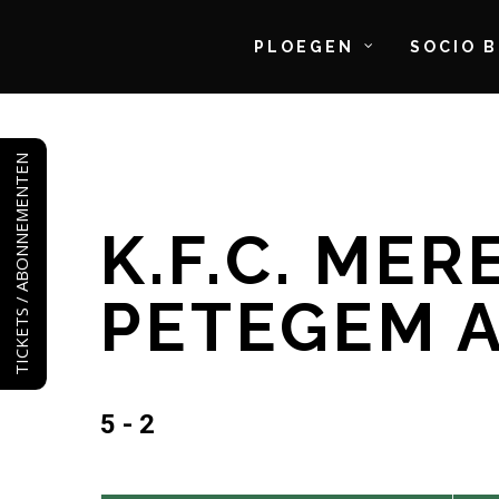
PLOEGEN
SOCIO 
Skip
to
TICKETS / ABONNEMENTEN
main
content
K.F.C. MER
PETEGEM 
5 - 2