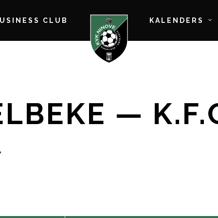
BUSINESS CLUB
KALENDERS
ELBEKE — K.F
A