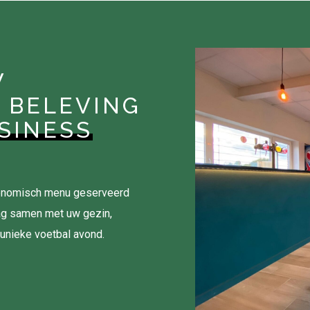
W
 BELEVING
SINESS
tronomisch menu geserveerd
ag samen met uw gezin,
 unieke voetbal avond.