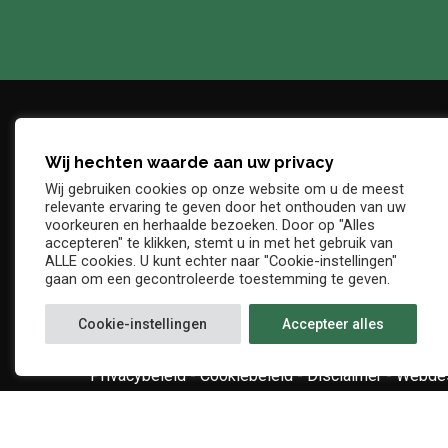
Wij hechten waarde aan uw privacy
Adres
Telefo
Wij gebruiken cookies op onze website om u de meest
Denderstraat, z/n
+32 54 
relevante ervaring te geven door het onthouden van uw
E-mail
voorkeuren en herhaalde bezoeken. Door op "Alles
9402 Ninove
accepteren" te klikken, stemt u in met het gebruik van
info@kv
ALLE cookies. U kunt echter naar "Cookie-instellingen"
gaan om een gecontroleerde toestemming te geven.
Cookie-instellingen
Accepteer alles
Privacybeleid
-
Cookiebeleid
-
Disclaimer
-
Webdes