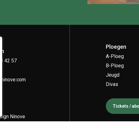
Ploegen
on
A-Ploeg
33 42 57
B-Ploeg
Jeugd
kninove.com
Divas
Tickets / a
ign Ninove