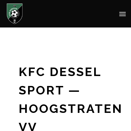
Men
Skip
to
main
content
KFC DESSEL
SPORT —
HOOGSTRATEN
VV