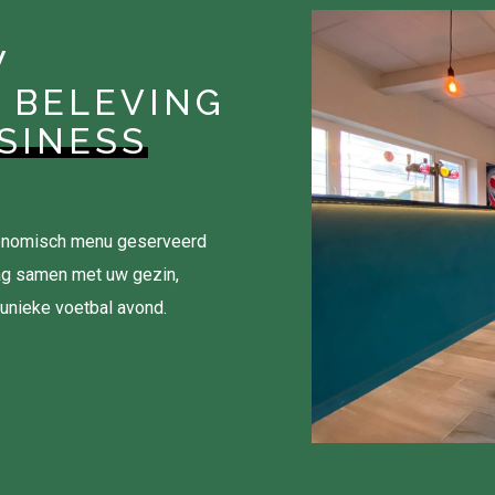
W
 BELEVING
SINESS
tronomisch menu geserveerd
ag samen met uw gezin,
 unieke voetbal avond.