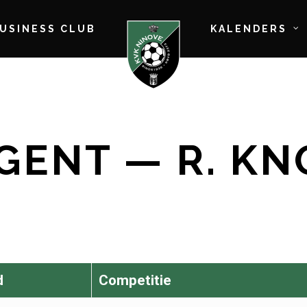
BUSINESS CLUB
KALENDERS
GENT — R. KN
d
Competitie