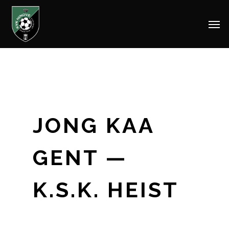
Men
Skip
to
main
content
JONG KAA
GENT —
K.S.K. HEIST