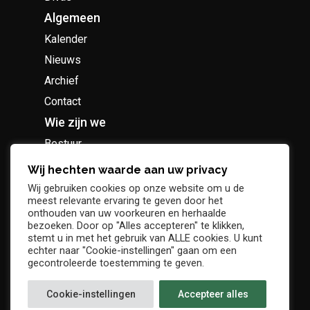
Algemeen
Kalender
Nieuws
Archief
Contact
Wie zijn we
Bestuur
Geschiedenis
Wij hechten waarde aan uw privacy
Supportersclub
Wij gebruiken cookies op onze website om u de
meest relevante ervaring te geven door het
Socio Business Club
onthouden van uw voorkeuren en herhaalde
bezoeken. Door op "Alles accepteren" te klikken,
stemt u in met het gebruik van ALLE cookies. U kunt
echter naar "Cookie-instellingen" gaan om een
gecontroleerde toestemming te geven.
Tickets / abonnementen
Cookie-instellingen
Accepteer alles