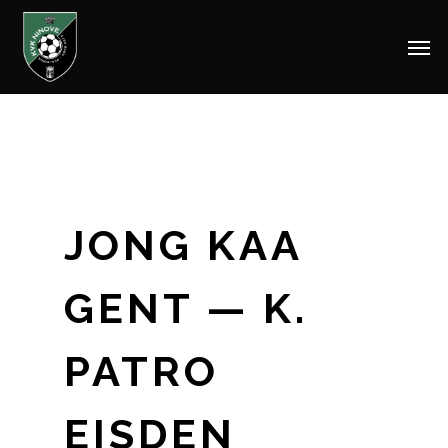
Men
Skip
to
main
content
JONG KAA
GENT — K.
PATRO
EISDEN