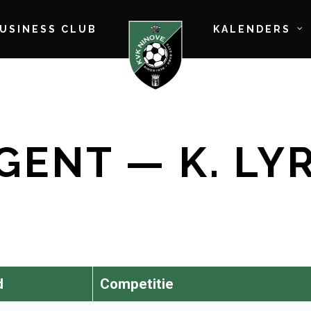
BUSINESS CLUB
KALENDERS
GENT — K. LY
d
Competitie