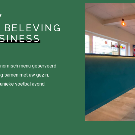
W
 BELEVING
SINESS
tronomisch menu geserveerd
ag samen met uw gezin,
 unieke voetbal avond.