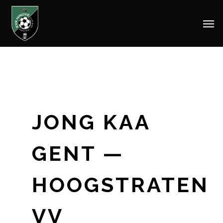
Men
Skip
to
main
content
JONG KAA
GENT —
HOOGSTRATEN
VV