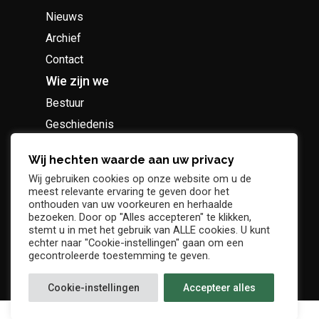
Nieuws
Archief
Contact
Wie zijn we
Bestuur
Geschiedenis
Supportersclub
Wij hechten waarde aan uw privacy
Socio Business Club
Wij gebruiken cookies op onze website om u de
meest relevante ervaring te geven door het
onthouden van uw voorkeuren en herhaalde
bezoeken. Door op "Alles accepteren" te klikken,
stemt u in met het gebruik van ALLE cookies. U kunt
Tickets / abonnementen
echter naar "Cookie-instellingen" gaan om een
gecontroleerde toestemming te geven.
Cookie-instellingen
Accepteer alles