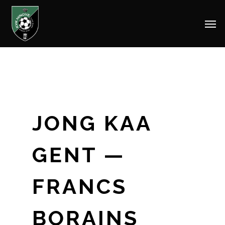
Men
Skip
to
main
content
JONG KAA
GENT —
FRANCS
BORAINS