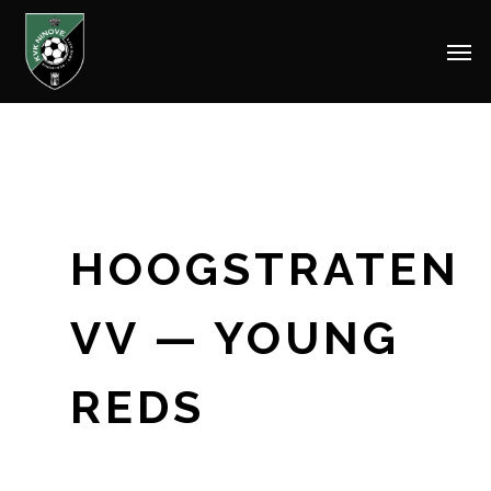
Men
Skip
to
main
content
HOOGSTRATEN
VV — YOUNG
REDS