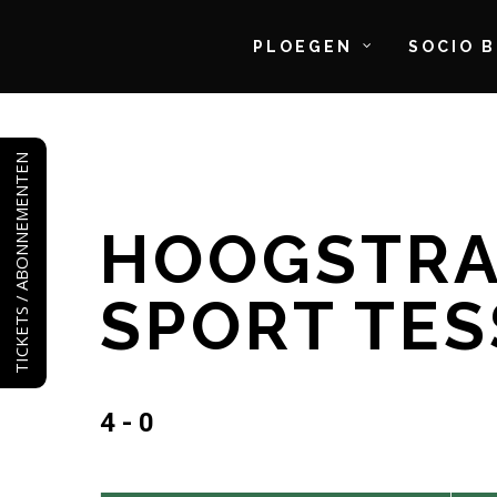
PLOEGEN
SOCIO 
Skip
to
TICKETS / ABONNEMENTEN
main
content
HOOGSTRA
SPORT TE
4 - 0