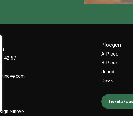
Ploegen
on
A-Ploeg
33 42 57
B-Ploeg
Jeugd
kninove.com
Divas
Tickets / a
ign Ninove