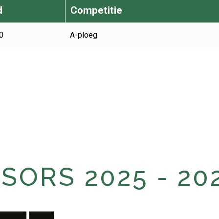
d
Competitie
0
A-ploeg
ORS 2025 - 20