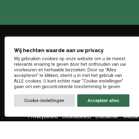
Wij hechten waarde aan uw privacy
Adres
Telefo
Wij gebruiken cookies op onze website om u de meest
Denderstraat, z/n
+32 54 
relevante ervaring te geven door het onthouden van uw
E-mail
voorkeuren en herhaalde bezoeken. Door op "Alles
9402 Ninove
accepteren" te klikken, stemt u in met het gebruik van
info@kv
ALLE cookies. U kunt echter naar "Cookie-instellingen"
gaan om een gecontroleerde toestemming te geven.
Cookie-instellingen
Accepteer alles
Privacybeleid
-
Cookiebeleid
-
Disclaimer
-
Webdes