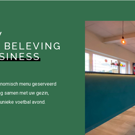
W
 BELEVING
SINESS
tronomisch menu geserveerd
ag samen met uw gezin,
 unieke voetbal avond.