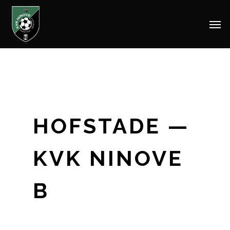
Men
Skip
to
main
content
HOFSTADE —
KVK NINOVE
B