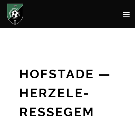
Men
Skip
to
main
content
HOFSTADE —
HERZELE-
RESSEGEM