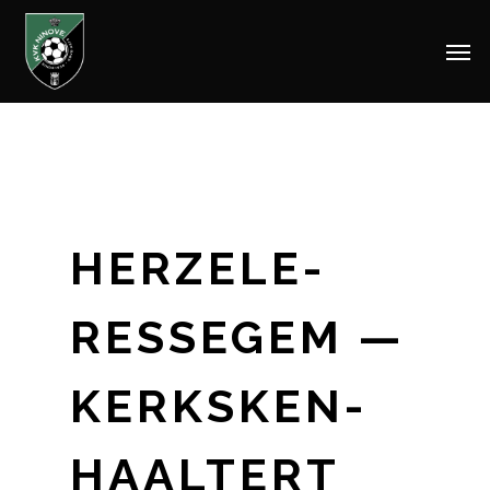
Men
Skip
to
main
content
HERZELE-
RESSEGEM —
KERKSKEN-
HAALTERT