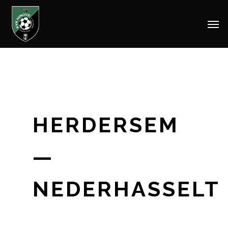
Men
Skip
to
main
content
HERDERSEM
—
NEDERHASSELT