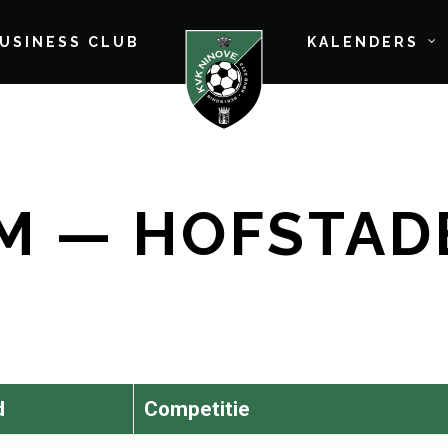
BUSINESS CLUB
KALENDERS
M — HOFSTAD
d
Competitie