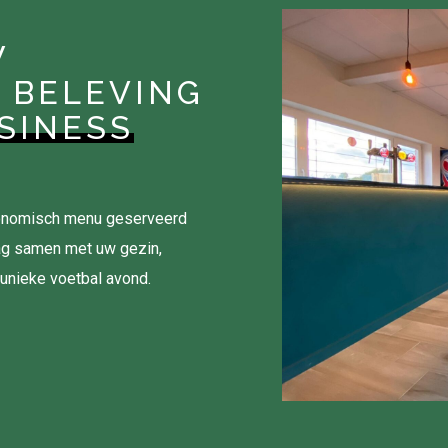
W
 BELEVING
SINESS
tronomisch menu geserveerd
ag samen met uw gezin,
 unieke voetbal avond.