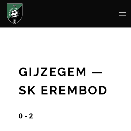
Men
Skip
to
main
content
GIJZEGEM —
SK EREMBOD
0 - 2