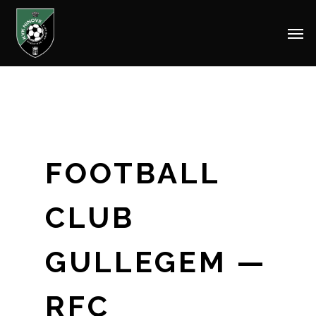
Men
Skip
to
main
content
FOOTBALL
CLUB
GULLEGEM —
RFC