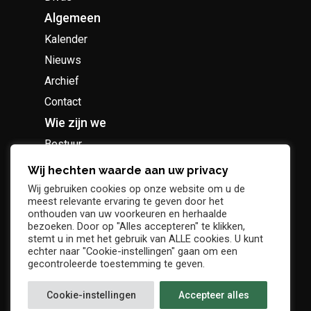
Algemeen
Kalender
Nieuws
Archief
Contact
Wie zijn we
Bestuur
Geschiedenis
Wij hechten waarde aan uw privacy
Supportersclub
Wij gebruiken cookies op onze website om u de
meest relevante ervaring te geven door het
Socio Business Club
onthouden van uw voorkeuren en herhaalde
bezoeken. Door op "Alles accepteren" te klikken,
stemt u in met het gebruik van ALLE cookies. U kunt
echter naar "Cookie-instellingen" gaan om een
gecontroleerde toestemming te geven.
Tickets / abonnementen
Cookie-instellingen
Accepteer alles