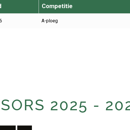
d
Competitie
6
A-ploeg
ORS 2025 - 20