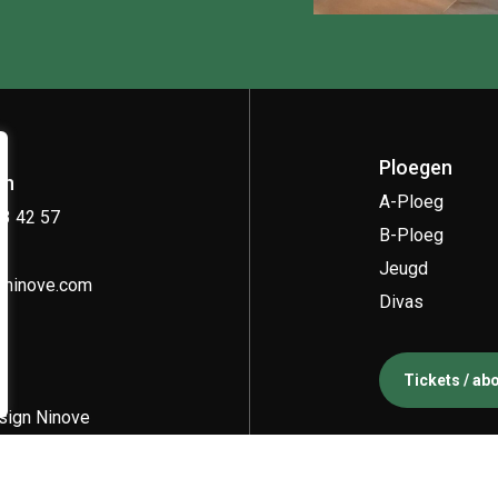
Ploegen
on
A-Ploeg
33 42 57
B-Ploeg
Jeugd
kninove.com
Divas
Tickets / a
ign Ninove