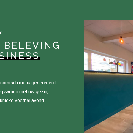
W
 BELEVING
SINESS
tronomisch menu geserveerd
ag samen met uw gezin,
 unieke voetbal avond.