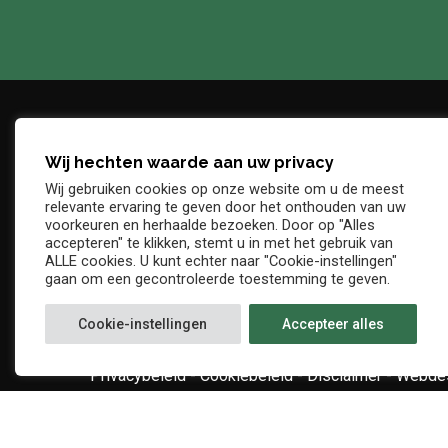
Wij hechten waarde aan uw privacy
Adres
Telefo
Wij gebruiken cookies op onze website om u de meest
Denderstraat, z/n
+32 54 
relevante ervaring te geven door het onthouden van uw
E-mail
voorkeuren en herhaalde bezoeken. Door op "Alles
9402 Ninove
accepteren" te klikken, stemt u in met het gebruik van
info@kv
ALLE cookies. U kunt echter naar "Cookie-instellingen"
gaan om een gecontroleerde toestemming te geven.
Cookie-instellingen
Accepteer alles
Privacybeleid
-
Cookiebeleid
-
Disclaimer
-
Webdes