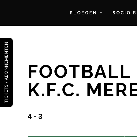
PLOEGEN
SOCIO 
Skip
to
TICKETS / ABONNEMENTEN
main
content
FOOTBALL
K.F.C. ME
4 - 3