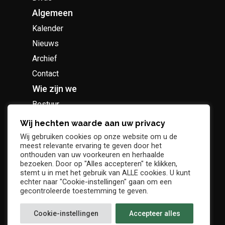
Algemeen
Kalender
Nieuws
Archief
Contact
Wie zijn we
Bestuur
Geschiedenis
Wij hechten waarde aan uw privacy
Supportersclub
Wij gebruiken cookies op onze website om u de
meest relevante ervaring te geven door het
Socio Business Club
onthouden van uw voorkeuren en herhaalde
bezoeken. Door op "Alles accepteren" te klikken,
stemt u in met het gebruik van ALLE cookies. U kunt
echter naar "Cookie-instellingen" gaan om een
gecontroleerde toestemming te geven.
Tickets / abonnementen
Cookie-instellingen
Accepteer alles