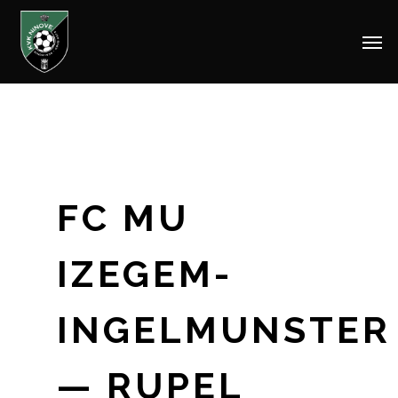
Men
Skip
to
main
content
FC MU
IZEGEM-
INGELMUNSTER
— RUPEL