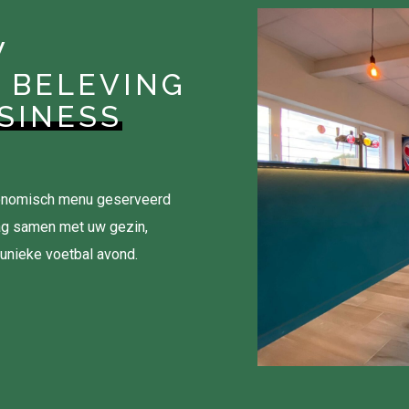
W
 BELEVING
SINESS
tronomisch menu geserveerd
ag samen met uw gezin,
 unieke voetbal avond.