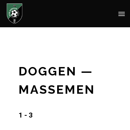
Men
Skip
to
main
content
DOGGEN —
MASSEMEN
1 - 3