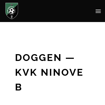
Men
Skip
to
main
content
DOGGEN —
KVK NINOVE
B