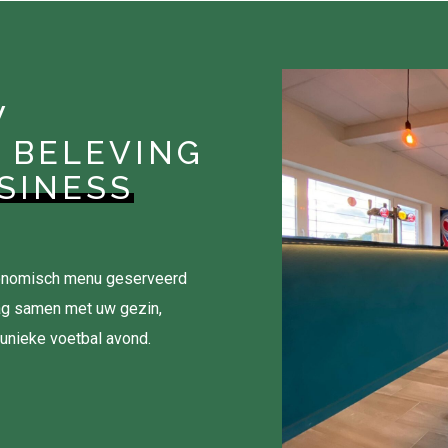
W
 BELEVING
SINESS
tronomisch menu geserveerd
ag samen met uw gezin,
 unieke voetbal avond.