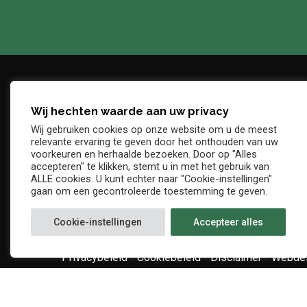
Wij hechten waarde aan uw privacy
Adres
Telefo
Wij gebruiken cookies op onze website om u de meest
Denderstraat, z/n
+32 54 
relevante ervaring te geven door het onthouden van uw
E-mail
voorkeuren en herhaalde bezoeken. Door op "Alles
9402 Ninove
accepteren" te klikken, stemt u in met het gebruik van
info@kv
ALLE cookies. U kunt echter naar "Cookie-instellingen"
gaan om een gecontroleerde toestemming te geven.
Cookie-instellingen
Accepteer alles
Privacybeleid
-
Cookiebeleid
-
Disclaimer
-
Webdes