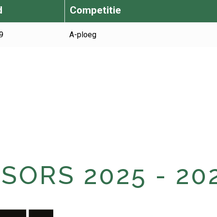
d
Competitie
9
A-ploeg
ORS 2025 - 20