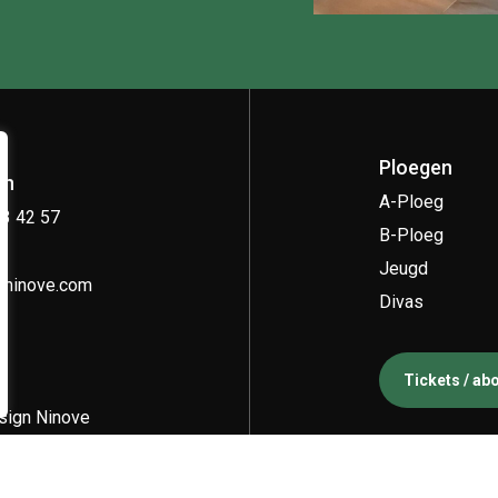
Ploegen
on
A-Ploeg
33 42 57
B-Ploeg
Jeugd
kninove.com
Divas
Tickets / a
ign Ninove