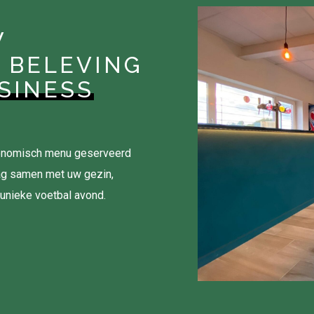
W
 BELEVING
SINESS
tronomisch menu geserveerd
ag samen met uw gezin,
 unieke voetbal avond.