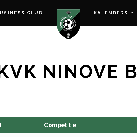
BUSINESS CLUB
KALENDERS
KVK NINOVE 
d
Competitie