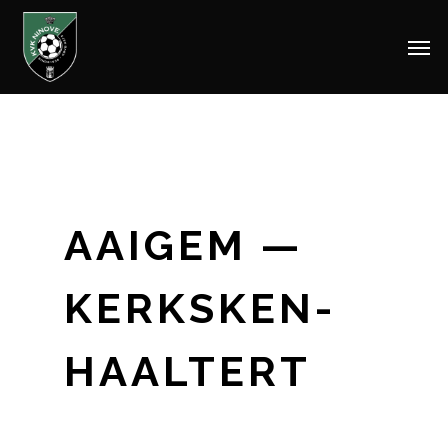
Men
Skip
to
main
content
AAIGEM —
KERKSKEN-
HAALTERT