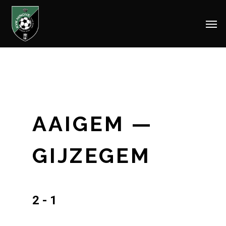
Men
Skip
to
main
content
AAIGEM —
GIJZEGEM
2 - 1