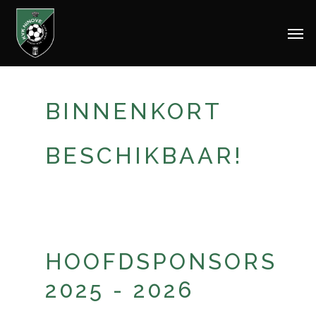
Skip
Men
to
main
content
BINNENKORT
BESCHIKBAAR!
HOOFDSPONSORS
2025 - 2026