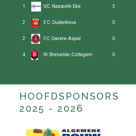
1
V.C. Nazareth-Eke
3
2
E.C. Oudenhove
0
2
F.C. Gavere-Asper
0
4
Rr Breivelde-Zottegem
0
HOOFDSPONSORS
2025 - 2026