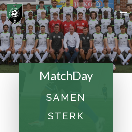
Skip
Men
to
main
content
MatchDay
SAMEN
STERK